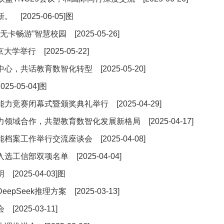
新。
[2025-06-05]
图
“无卡畅游”智慧校园
[2025-05-26]
京大学举行
[2025-05-22]
中心，共话教育数智化转型
[2025-05-20]
2025-05-04]
图
能力竞赛闭幕式暨颁奖典礼举行
[2025-04-29]
力领域合作，共塑教育数智化发展新格局
[2025-04-17]
能档案工作举行交流座谈会
[2025-04-08]
入选工信部双项名单
[2025-04-04]
明
[2025-04-03]
图
epSeek推理方案
[2025-03-13]
会
[2025-03-11]