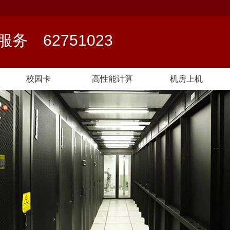
络服务
62751023
校园卡
高性能计算
机房上机