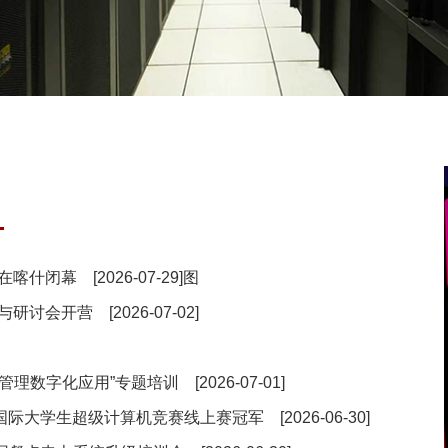
会在喀什闭幕
[2026-07-29]
图
座与研讨会开营
[2026-07-02]
学管理数字化应用”专题培训
[2026-07-01]
SC国际大学生超级计算机竞赛线上赛冠军
[2026-06-30]