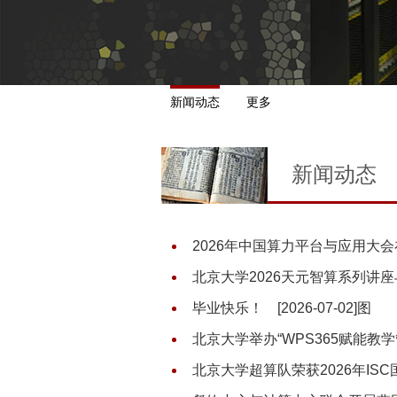
新闻动态
更多
新闻动态
2026年中国算力平台与应用大
北京大学2026天元智算系列讲
毕业快乐！
[2026-07-02]
图
北京大学举办“WPS365赋能教
北京大学超算队荣获2026年I