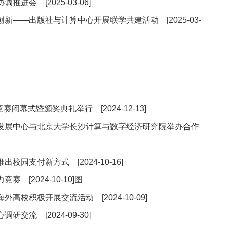
协调推进会
[2025-03-06]
创新——出版社与计算中心开展联学共建活动
[2025-03-
力竞赛闭幕式暨颁奖典礼举行
[2024-12-13]
发展中心与北京大学长沙计算与数字经济研究院举办合作
推出校园支付新方式
[2024-10-16]
力竞赛
[2024-10-10]
图
海外高校积极开展交流活动
[2024-10-09]
心调研交流
[2024-09-30]